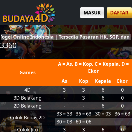
MASUK
DAFTAR
line Indonesia | Tersedia Pasaran HK, SGP, dan SDY Ter
3360
A = As, B = Kop, C = Kepala, D =
Ekor
Games
As
Kop
Kepala
Ekor
4D
3
3
6
0
3D Belakang
-
3
6
0
2D Belakang
-
-
6
0
33 = 33
36 = 63
30 = 03
36 = 63
Colok Bebas 2D
30 = 03
60 = 06
Colok Jitu
3
3
6
0