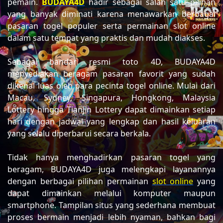
pemain.
BUDAYA4D
hadir sebagai salah satu pilihan
yang banyak diminati karena menawarkan berbagai
pasaran togel populer serta permainan slot online
dalam satu tempat yang praktis dan mudah diakses.
Sebagai bandar resmi toto 4D, BUDAYA4D
menyediakan beragam pasaran favorit yang sudah
dikenal luas oleh para pecinta togel online. Mulai dari
Macau, Sydney, Singapura, Hongkong, Malaysia
Lottery hingga Tianjin Lottery dapat dimainkan setiap
hari dengan jadwal yang lengkap dan hasil keluaran
yang selalu diperbarui secara berkala.
Tidak hanya menghadirkan pasaran togel yang
beragam, BUDAYA4D juga melengkapi layanannya
dengan berbagai pilihan permainan
slot online
yang
dapat dimainkan melalui komputer maupun
smartphone. Tampilan situs yang sederhana membuat
proses bermain menjadi lebih nyaman, bahkan bagi