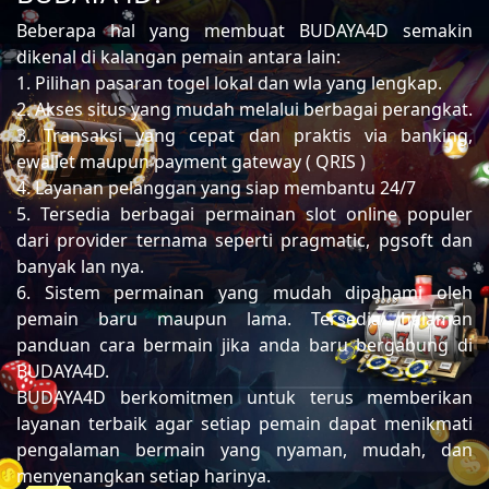
Beberapa hal yang membuat BUDAYA4D semakin
dikenal di kalangan pemain antara lain:
1. Pilihan pasaran togel lokal dan wla yang lengkap.
2. Akses situs yang mudah melalui berbagai perangkat.
3. Transaksi yang cepat dan praktis via banking,
ewallet maupun payment gateway ( QRIS )
4. Layanan pelanggan yang siap membantu 24/7
5. Tersedia berbagai permainan slot online populer
dari provider ternama seperti pragmatic, pgsoft dan
banyak lan nya.
6. Sistem permainan yang mudah dipahami oleh
pemain baru maupun lama. Tersedia halaman
panduan cara bermain jika anda baru bergabung di
BUDAYA4D.
BUDAYA4D berkomitmen untuk terus memberikan
layanan terbaik agar setiap pemain dapat menikmati
pengalaman bermain yang nyaman, mudah, dan
menyenangkan setiap harinya.