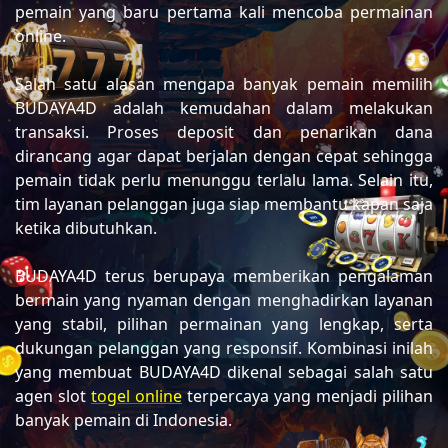
pemain yang baru pertama kali mencoba permainan
online.
Salah satu alasan mengapa banyak pemain memilih
BUDAYA4D adalah kemudahan dalam melakukan
transaksi. Proses deposit dan penarikan dana
dirancang agar dapat berjalan dengan cepat sehingga
pemain tidak perlu menunggu terlalu lama. Selain itu,
tim layanan pelanggan juga siap membantu kapan saja
ketika dibutuhkan.
BUDAYA4D terus berupaya memberikan pengalaman
bermain yang nyaman dengan menghadirkan layanan
yang stabil, pilihan permainan yang lengkap, serta
dukungan pelanggan yang responsif. Kombinasi inilah
yang membuat BUDAYA4D dikenal sebagai salah satu
agen slot
togel online
terpercaya yang menjadi pilihan
banyak pemain di Indonesia.