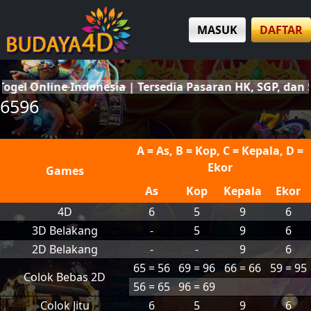
MASUK
DAFTAR
line Indonesia | Tersedia Pasaran HK, SGP, dan SDY Ter
6596
A = As, B = Kop, C = Kepala, D =
Ekor
Games
As
Kop
Kepala
Ekor
4D
6
5
9
6
3D Belakang
-
5
9
6
2D Belakang
-
-
9
6
65 = 56
69 = 96
66 = 66
59 = 95
Colok Bebas 2D
56 = 65
96 = 69
Colok Jitu
6
5
9
6