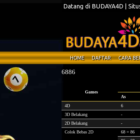
Selamat Datang di BUDAYA4D | Situs B
HOME
DAFTAR
CARA BE
6886
Games
As
4D
6
3D Belakang
-
2D Belakang
-
Colok Bebas 2D
68 = 86