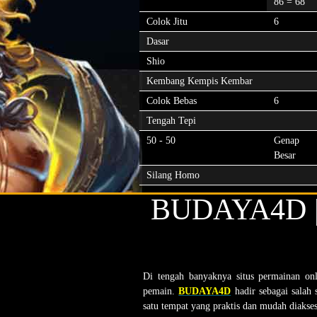
86 = 68
Colok Jitu
6
Dasar
Shio
Kembang Kempis Kembar
Colok Bebas
6
Tengah Tepi
50 - 50
Genap
Besar
Silang Homo
BUDAYA4D | S
Di tengah banyaknya situs permainan on
pemain.
BUDAYA4D
hadir sebagai salah 
satu tempat yang praktis dan mudah diakses