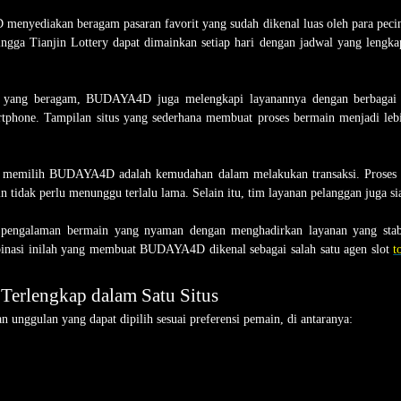
enyediakan beragam pasaran favorit yang sudah dikenal luas oleh para pecint
gga Tianjin Lottery dapat dimainkan setiap hari dengan jadwal yang lengkap
l yang beragam, BUDAYA4D juga melengkapi layanannya dengan berbagai
tphone. Tampilan situs yang sederhana membuat proses bermain menjadi leb
n memilih BUDAYA4D adalah kemudahan dalam melakukan transaksi. Proses de
n tidak perlu menunggu terlalu lama. Selain itu, tim layanan pelanggan juga s
ngalaman bermain yang nyaman dengan menghadirkan layanan yang stabil,
inasi inilah yang membuat BUDAYA4D dikenal sebagai salah satu agen slot
t
Terlengkap dalam Satu Situs
nggulan yang dapat dipilih sesuai preferensi pemain, di antaranya: