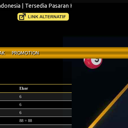
nesia | Tersedia Pasaran HK, SGP, dan SDY Terle
AK
PROMOTION
Ekor
6
6
6
88 = 88