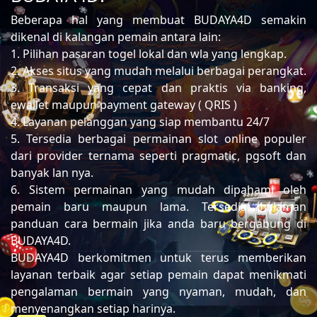
Beberapa hal yang membuat BUDAYA4D semakin
dikenal di kalangan pemain antara lain:
1. Pilihan pasaran togel lokal dan wla yang lengkap.
2. Akses situs yang mudah melalui berbagai perangkat.
3. Transaksi yang cepat dan praktis via banking,
ewallet maupun payment gateway ( QRIS )
4. Layanan pelanggan yang siap membantu 24/7
5. Tersedia berbagai permainan slot online populer
dari provider ternama seperti pragmatic, pgsoft dan
banyak lan nya.
6. Sistem permainan yang mudah dipahami oleh
pemain baru maupun lama. Tersedia halaman
panduan cara bermain jika anda baru bergabung di
BUDAYA4D.
BUDAYA4D berkomitmen untuk terus memberikan
layanan terbaik agar setiap pemain dapat menikmati
pengalaman bermain yang nyaman, mudah, dan
menyenangkan setiap harinya.