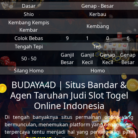
Dasar
Genap - Besar
Shio
Kerbau
Kembang Kempis
Kembang
Kembar
Colok Bebas
9
1
0
6
Tengah Tepi
Tepi
Ganjil
Ganjil
Genap
Genap
50 - 50
Besar
Kecil
Kecil
Besar
Silang Homo
Homo
BUDAYA4D | Situs Bandar &
Agen Taruhan Judi Slot Togel
Online Indonesia
Di tengah banyaknya situs permainan online yang
bermunculan, menemukan platform yang benar-benar
terpercaya tentu menjadi hal yang penting bagi para