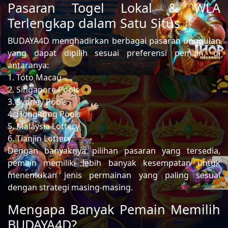
Pasaran Togel Lokal & WLA
Terlengkap dalam Satu Situs
BUDAYA4D menghadirkan berbagai pasaran unggulan
yang dapat dipilih sesuai preferensi pemain, di
antaranya:
1. Toto Macau
2. Singapore Pools
3. Sydney Pools
4. Hongkong Pools
5. Malaysia Lottery
6. Tianjin Lottery
Dengan banyaknya pilihan pasaran yang tersedia,
pemain memiliki lebih banyak kesempatan untuk
menentukan jenis permainan yang paling sesuai
dengan strategi masing-masing.
Mengapa Banyak Pemain Memilih
BUDAYA4D?