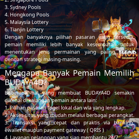
3. Sydney Pools
4. Hongkong Pools
5. Malaysia Lottery
6. Tianjin Lottery
Dengan banyaknya pilihan pasaran yang tersedia,
pemain memiliki lebih banyak kesempatan untuk
menentukan jenis permainan yang paling sesuai
dengan strategi masing-masing.
Mengapa Banyak Pemain Memilih
BUDAYA4D?
Beberapa hal yang membuat BUDAYA4D semakin
dikenal di kalangan pemain antara lain:
1. Pilihan pasaran togel lokal dan wla yang lengkap.
2. Akses situs yang mudah melalui berbagai perangkat.
3. Transaksi yang cepat dan praktis via banking,
ewallet maupun payment gateway ( QRIS )
4. Layanan pelanggan yang siap membantu 24/7